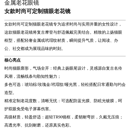
金属老花眼镜
女款时尚可定制猫眼老花镜
女款时尚可定制猫眼老花镜专为追求时尚与实用并重的女性设计，
这款猫眼老花镜将复古摩登与舒适佩戴完美结合。精致的上扬猫眼
框型，搭配轻奢金属或玳瑁纹材质，瞬间提升气质，让阅读、办
公、社交都成为展现品味的时刻。
核心亮点
时尚猫眼廓形，气场全开：经典上扬眼尾设计，灵感源自复古名伶
风潮，流畅线条勾勒知性魅力；
多色可选：琥珀棕/玫瑰金/玳瑁纹/哑光黑，轻松搭配日常通勤与约会
造型。
精准定制老花度数，清晰无忧：可选配防蓝光膜、防眩光镀膜，呵
护双眼免受电子屏幕伤害。
高级材质，轻盈舒适：超轻TR90镜框，柔韧耐弯折，久戴无压痕；
高透光率、抗刮耐磨，还原真实色彩。